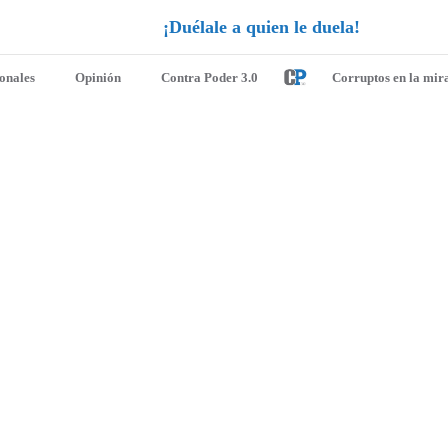
¡
D
u
é
l
a
l
e
a
q
u
i
e
n
l
e
d
u
e
l
a
!
ionales
Opinión
Contra Poder 3.0
Corruptos en la mir