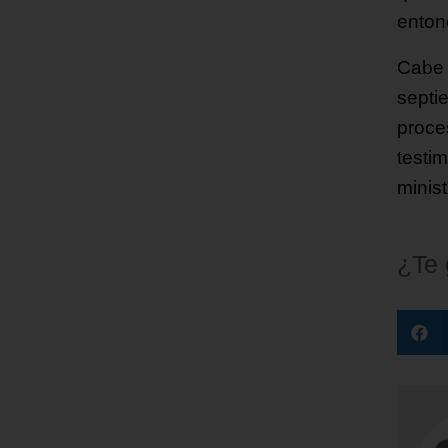
enton
Cabe 
septie
proce
testi
minis
¿Te