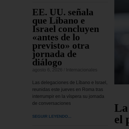
udia
EE. UU. señala
EE
a
que Líbano e
al
nal a
Israel concluyen
De
a
«antes de lo
di
ta
previsto» otra
Cu
jornada de
si
onales
diálogo
vi
confirmado
in
agosto 6, 2026
/
Internacionales
conceder
agost
ional a
Las delegaciones de Líbano e Israel,
 a
reunidas este jueves en Roma tras
El De
interrumpir en la víspera su jornada
UU. h
de conversaciones
La
impos
cinco
el
SEGUIR LEYENDO...
SEGUI