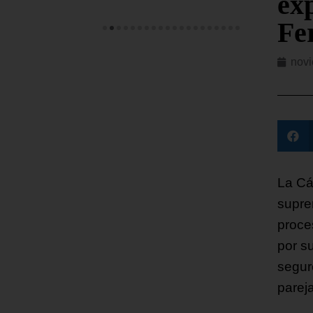
ex
Fe
novi
La Cá
supre
proce
por s
segur
pareja