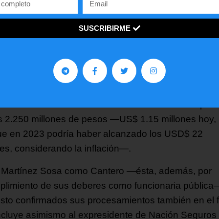
ipal cliente de Fernández entre 2010 y 2019, cuando
jaba como abogado y lobista.
SUSCRIBIRME
 el magistrado, la firma de este bróker habría
ntrado cerca del 60% de las comisiones pagadas en
y 2023 por la empresa Nación Seguros a todos los
ediarios de las pólizas emitidas a entidades estatal
 el inicio del mandato de Fernández. La cifra supera
os 2.250 millones de pesos —US$ 1.15 millones hoy,
e en 2023 podría haber alcanzado los USD$ 22
nes, considerando la inflación—.
 Martínez Sosa como Cantero —ésta, además, por
plimiento de sus deberes como funcionaria pública
isto confirmados sus procesamientos también en el fa
ncluye asimismo al expresidente de Nación Seguros