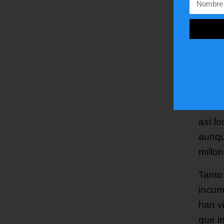
princ
traba
Según
conce
2020 
interm
desde
así l
aunqu
millo
Tanto
incum
han v
que i