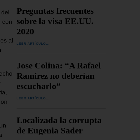
Preguntas frecuentes
 del
sobre la visa EE.UU.
s con
2020
es al
LEER ARTÍCULO...
a
Jose Colina: “A Rafael
hecho
Ramírez no deberían
r
escucharlo”
ia,
LEER ARTÍCULO...
con
Localizada la corrupta
 un
de Eugenia Sader
a