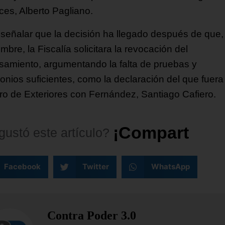
ces, Alberto Pagliano.
señalar que la decisión ha llegado después de que,
mbre, la Fiscalía solicitara la revocación del
samiento, argumentando la falta de pruebas y
monios suficientes, como la declaración del que fuera
tro de Exteriores con Fernández, Santiago Cafiero.
¡
C
o
m
p
a
r
t
e
l
o
!
gustó
este
artículo?
Facebook
Twitter
WhatsApp
Contra Poder 3.0