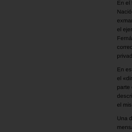
En el 
Nació
exman
el eje
Ferná
corre
priva
En es
el «di
parte 
descr
el mi
Una d
mensa