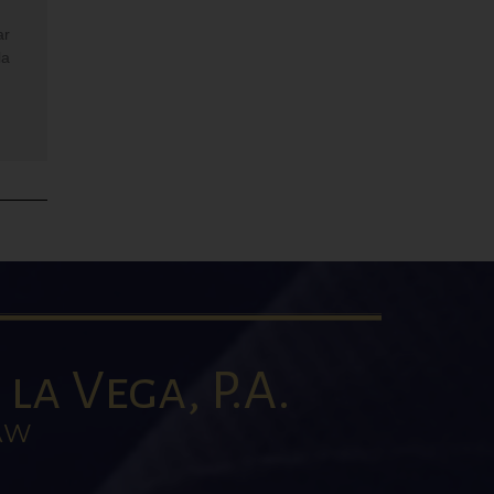
ar
la
la Vega, P.A.
AW