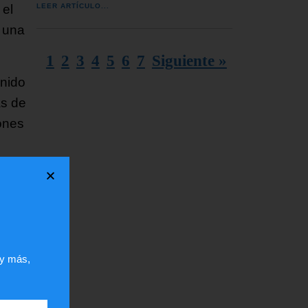
LEER ARTÍCULO...
 el
o una
1
2
3
4
5
6
7
Siguiente »
enido
ás de
ones
 y más,
 el