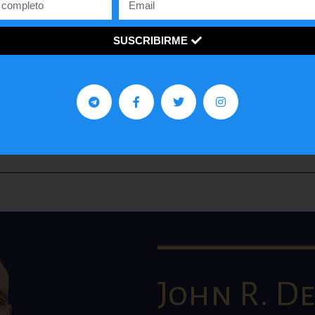
Contra Poder 3.0
SUSCRIBIRME
Somos un programa y medio de opinión, análisis y
entrevistas, enfocado en las ideas de la derecha y en d
ventana a los jóvenes con una visión innovadora sobre 
economía y política de países como Estados Unidos y
Venezuela.
John R. De 