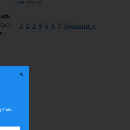
LEER ARTÍCULO...
meds
 over
1
2
3
4
5
6
7
Siguiente »
ons…
 y más,