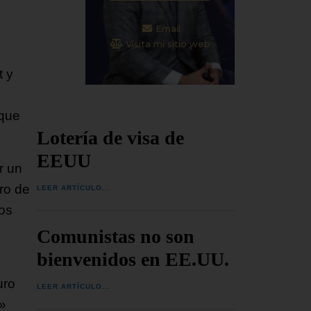
Email
Visita mi sitio web
t y
 que
Lotería de visa de
EEUU
r un
ro de
LEER ARTÍCULO...
cos
Comunistas no son
bienvenidos en EE.UU.
uro
LEER ARTÍCULO...
»