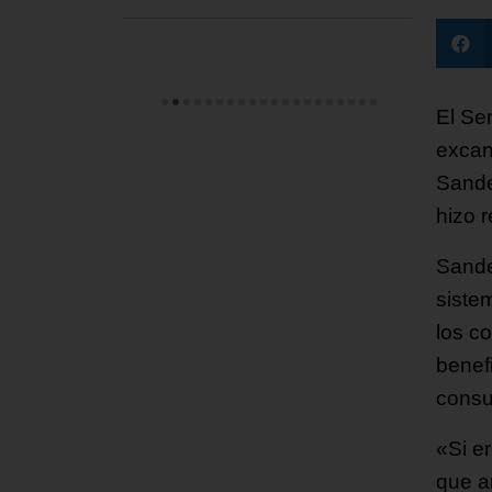
El Se
excan
Sande
hizo 
Sande
siste
los c
benef
consu
«Si e
que a