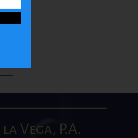
ar
la
la Vega, P.A.