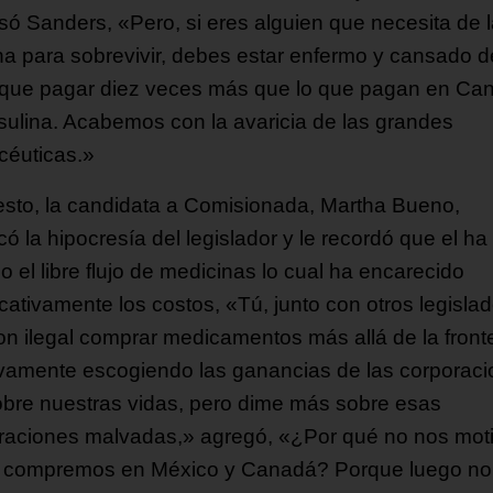
só Sanders, «Pero, si eres alguien que necesita de 
ina para sobrevivir, debes estar enfermo y cansado d
 que pagar diez veces más que lo que pagan en Ca
nsulina. Acabemos con la avaricia de las grandes
céuticas.»
esto, la candidata a Comisionada, Martha Bueno,
ó la hipocresía del legislador y le recordó que el ha
o el libre flujo de medicinas lo cual ha encarecido
icativamente los costos, «Tú, junto con otros legisla
ron ilegal comprar medicamentos más allá de la front
ivamente escogiendo las ganancias de las corporac
obre nuestras vidas, pero dime más sobre esas
raciones malvadas,» agregó, «¿Por qué no nos mot
 compremos en México y Canadá? Porque luego no