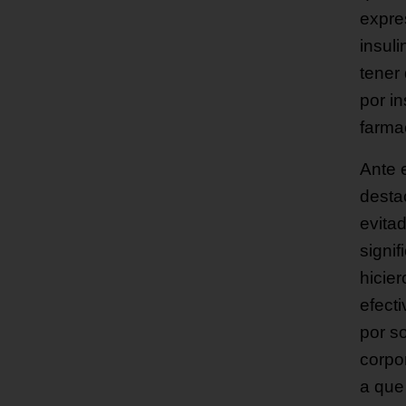
expre
insul
tener
por i
farma
Ante 
destac
evitad
signif
hicie
efect
por s
corpo
a que