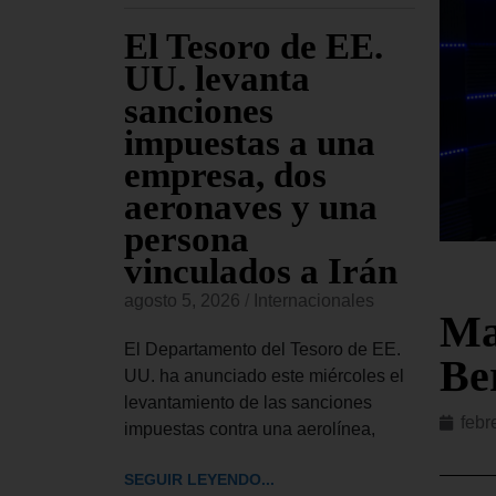
ara
El Tesoro de EE.
EE
jueves
UU. levanta
fu
sanciones
co
io
impuestas a una
Am
s de
empresa, dos
re
sado
aeronaves y una
co
persona
or
vinculados a Irán
onales
agost
agosto 5, 2026
/
Internacionales
Ma
 Civiles,
El Ma
ior del
Esta
El Departamento del Tesoro de EE.
Be
bró este
inglé
UU. ha anunciado este miércoles el
rdinaria
llama
levantamiento de las sanciones
febr
impuestas contra una aerolínea,
SEGUI
SEGUIR LEYENDO...