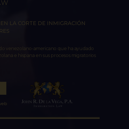
AW
EN LA CORTE DE INMIGRACIÓN
RES
ado venezolano-americano que ha ayudado
lana e hispana en sus procesos migratorios
 web