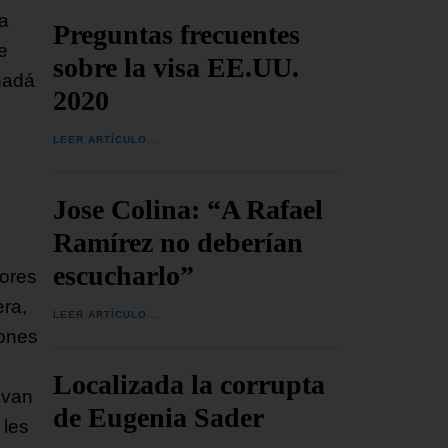
la
Preguntas frecuentes
e
sobre la visa EE.UU.
nadá
2020
LEER ARTÍCULO...
Jose Colina: “A Rafael
Ramírez no deberían
escucharlo”
dores
era,
LEER ARTÍCULO...
iones
Localizada la corrupta
ivan
de Eugenia Sader
 les