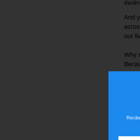
darán
And y
acros
our l
Why 
Becau
— Ma
¿Te
Recibe