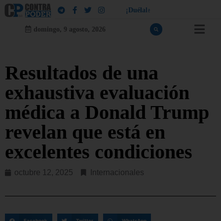
!
a
¡
D
u
é
l
a
l
e
a
q
u
i
e
n
l
e
d
u
e
l
domingo, 9 agosto, 2026
Resultados de una
exhaustiva evaluación
médica a Donald Trump
revelan que está en
excelentes condiciones
octubre 12, 2025
Internacionales
Facebook
Twitter
WhatsApp