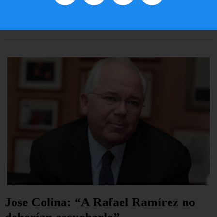
EE.UU. 2020
LEER ARTÍCULO...
Jose Colina: “A Rafael Ramírez no