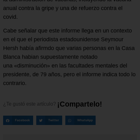
anual contra la gripe y una de refuerzo contra el
covid.
Cabe señalar que este informe llega en un contexto
en el que el periodista estadounidense Seymour
Hersh había afirmdo que varias personas en la Casa
Blanca habian supuestamente notado
una «disminución» en las facultades mentales del
presidente, de 79 años, pero el informe indica todo lo
contrario.
¡
C
o
m
p
a
r
t
e
l
o
!
¿Te
gustó
este
artículo?
Facebook
Twitter
WhatsApp