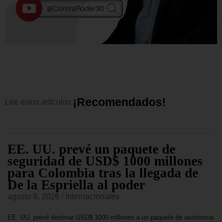
¡
R
e
c
o
m
e
n
d
a
d
o
s
!
Lee
estos
artículos
EE. UU. prevé un paquete de
seguridad de USD$ 1000 millones
para Colombia tras la llegada de
De la Espriella al poder
agosto 8, 2026
/
Internacionales
EE. UU. prevé destinar USD$ 1000 millones a un paquete de asistencia