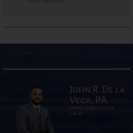
Unidos y Venezuela.
John R. De la
Vega, P.A.
IMMIGRATION
LAW