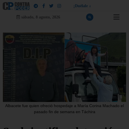
¡
D
u
é
l
a
l
e
a
q
u
i
e
n
l
e
d
u
e
l
a
!
sábado, 8 agosto, 2026
Albacete fue quien ofreció hospedaje a María Corina Machado el
pasado fin de semana en Táchira