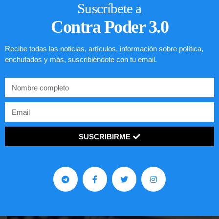
Suscríbete a
Contra Poder 3.0
Recibe todas las noticias, artículos, información sobre política,
enchufados y más, suscribiéndote con tu email.
SUSCRIBIRME
Comunistas no son bienvenidos en
EE.UU.
LEER ARTÍCULO...