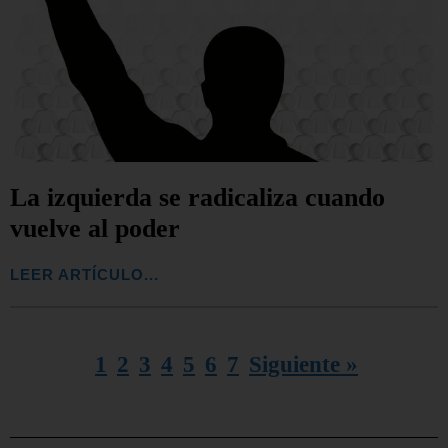
La izquierda se radicaliza cuando
vuelve al poder
LEER ARTÍCULO...
1
2
3
4
5
6
7
Siguiente »