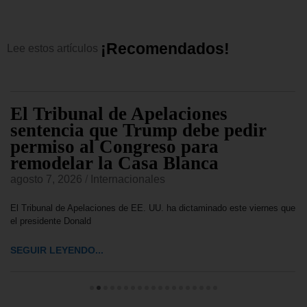
¡
R
e
c
o
m
e
n
d
a
d
o
s
!
Lee
estos
artículos
El Tribunal de Apelaciones
sentencia que Trump debe pedir
permiso al Congreso para
remodelar la Casa Blanca
agosto 7, 2026
/
Internacionales
El Tribunal de Apelaciones de EE. UU. ha dictaminado este viernes que
el presidente Donald
SEGUIR LEYENDO...