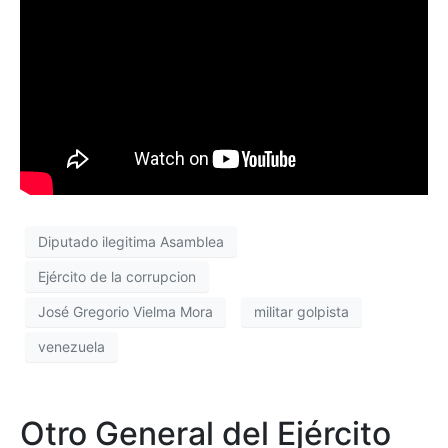
Diputado ilegitima Asamblea
Ejército de la corrupcion
José Gregorio Vielma Mora
militar golpista
venezuela
Otro General del Ejército