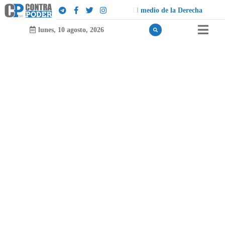
d
o
i
d
e
l
a
D
e
r
e
c
h
a
lunes, 10 agosto, 2026