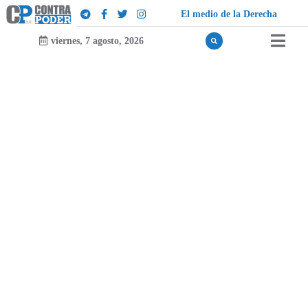
m
l
e
d
i
o
d
e
l
a
D
e
r
e
c
h
a
viernes, 7 agosto, 2026