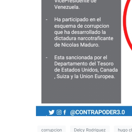
corrupcion
Delcy Rodriguez
hugo c