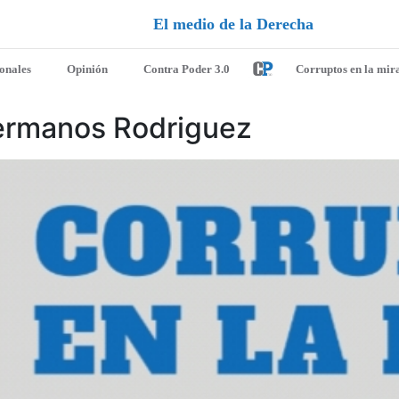
D
e
r
e
c
h
a
ionales
Opinión
Contra Poder 3.0
Corruptos en la mir
hermanos Rodriguez