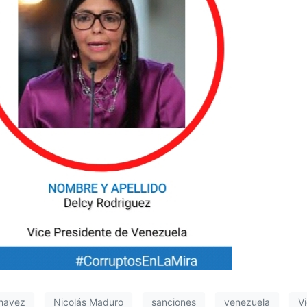
havez
Nicolás Maduro
sanciones
venezuela
V