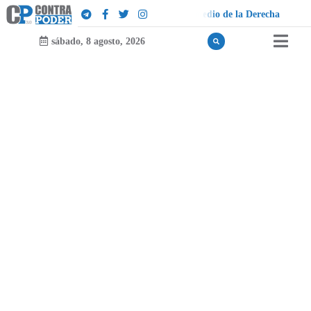
d
e
l
a
D
e
r
e
c
h
a
sábado, 8 agosto, 2026