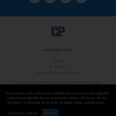
MAPA DEL SITIO
INICIO
TEMAS
POLÍTICA DE PRIVACIDAD
© 2022 Contra Poder News. Todos los Derechos Reservados.
En nuestra web utilizamos cookies para hacer tu navegación
más personalizada en tus próximas visitas. Al hacer clic en
"Aceptar" o navegar en la web, aceptas estas condiciones.
Diseño web
Hosting:
Sobre las cookies
Acepto