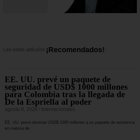
¡
R
e
c
o
m
e
n
d
a
d
o
s
!
Lee
estos
artículos
EE. UU. prevé un paquete de
seguridad de USD$ 1000 millones
para Colombia tras la llegada de
De la Espriella al poder
agosto 8, 2026
/
Internacionales
EE. UU. prevé destinar USD$ 1000 millones a un paquete de asistencia
en materia de