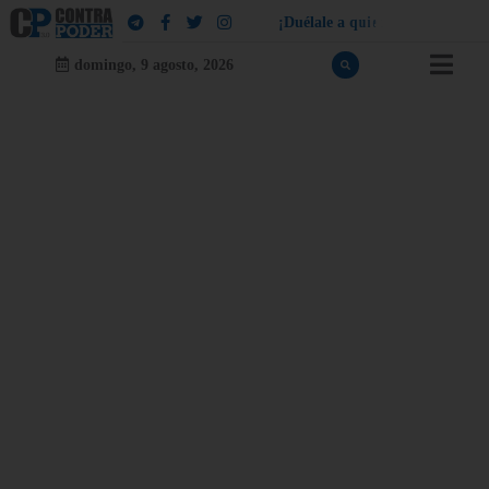
¡
D
u
é
l
a
l
e
a
q
u
i
e
n
l
e
d
u
e
l
a
!
domingo, 9 agosto, 2026