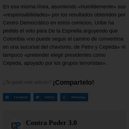
En esa misma línea, asumiendo «humildemente» sus
«responsabilidades» por los resultados obtenidos por
Centro Democrático en estos comicios, Uribe ha
pedido el voto para De la Espriella arguyendo que
Colombia «no puede seguir el camino de convertirse
en una sucursal del chavismo, de Petro y Cepeda» ni
tampoco «pretender elegir presidentes como
Cepeda, apoyado por los grupos terroristas».
¡
C
o
m
p
a
r
t
e
l
o
!
¿Te
gustó
este
artículo?
Facebook
Twitter
WhatsApp
Contra Poder 3.0