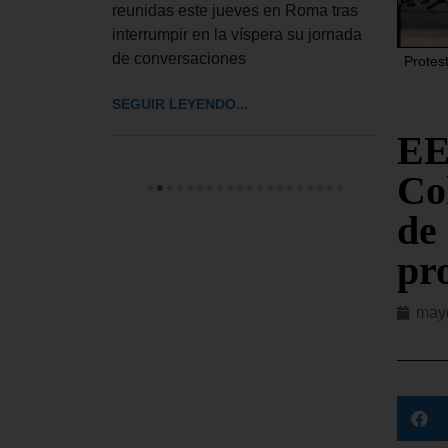
 a
reunidas este jueves en Roma tras
El De
interrumpir en la víspera su jornada
UU. h
de conversaciones
Protes
impos
cinco
SEGUIR LEYENDO...
SEGUI
EE
Co
de
pr
mayo