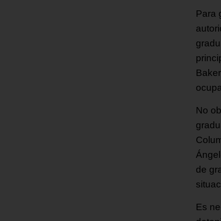
Para 
autor
gradu
princi
Baker,
ocupa
No ob
gradu
Colum
Ángel
de gr
situa
Es ne