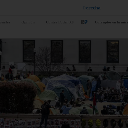
n
e
u
i
q
a
¡
D
u
é
l
a
l
e
ionales
Opinión
Contra Poder 3.0
Corruptos en la mir
. UU. sanciona
Argentina de
 ministro de
como
fensa de la
organización
ctadura de
terrorista a l
ba y a otras
banda
ete personas
ecuatoriana
nculadas a su
Chone Killer
dustria militar
agosto 6, 2026
/
Internacio
o 6, 2026
/
Internacionales
Argentina ha declarado est