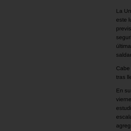
La Un
este 
previ
segur
últim
salda
Cabe 
tras l
En su
viern
estud
escal
agreg