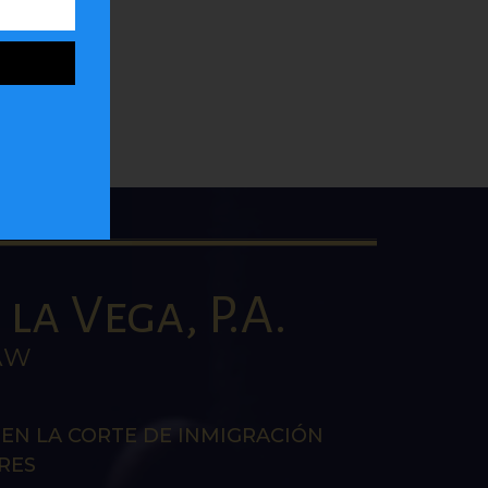
la Vega, P.A.
AW
EN LA CORTE DE INMIGRACIÓN
RES