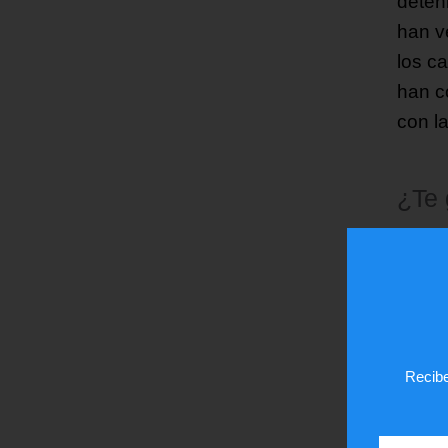
deten
han v
los c
han c
con l
¿Te
Recibe