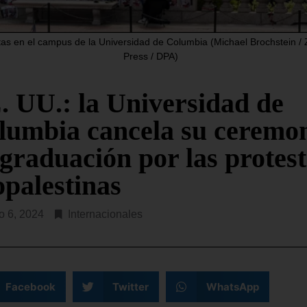
«organización terrorista» a
partamento del Tesoro de EE.
Chone Killers, fundada en
a anunciado este jueves la
hace seis años al escindirs
tas en el campus de la Universidad de Columbia (Michael Brochstein 
ición de sanciones contra
Press / DPA)
 empresas y ocho
SEGUIR LEYENDO...
R LEYENDO...
. UU.: la Universidad de
lumbia cancela su ceremo
 graduación por las protes
opalestinas
 6, 2024
Internacionales
Facebook
Twitter
WhatsApp