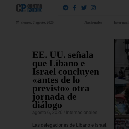
Nacionales
Internac
viernes, 7 agosto, 2026
udia
EE. UU. señala
EE
a
que Líbano e
al
nal a
Israel concluyen
De
a
«antes de lo
di
ta
previsto» otra
Cu
jornada de
si
onales
diálogo
vi
confirmado
in
agosto 6, 2026
/
Internacionales
conceder
agost
ional a
Las delegaciones de Líbano e Israel,