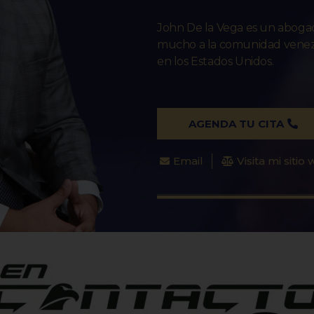
John De la Vega es un abog
mucho a la comunidad venezo
en los Estados Unidos.
AGENDA TU CITA
Email
Visita mi sitio