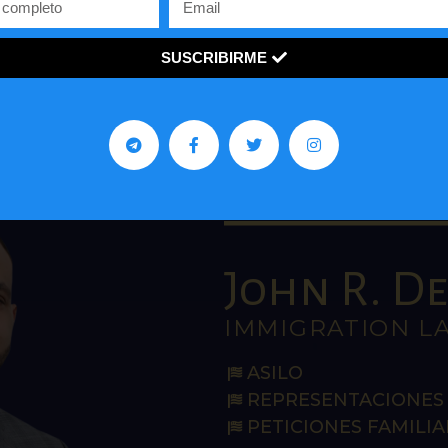
economía y política de países como Estados Unidos y
Venezuela.
SUSCRIBIRME
John R. De 
IMMIGRATION L
ASILO
REPRESENTACIONES 
PETICIONES FAMILIA