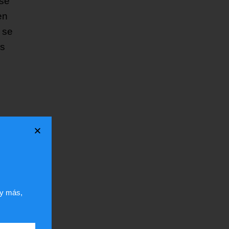
 se
en
 se
os
 y más,
ar
la