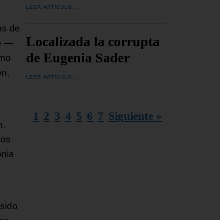
LEER ARTÍCULO...
os de
Localizada la corrupta
e —
de Eugenia Sader
smo
on,
LEER ARTÍCULO...
1
2
3
4
5
6
7
Siguiente »
n,
Los
onia
sido