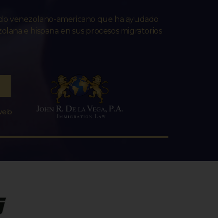
ado venezolano-americano que ha ayudado
lana e hispana en sus procesos migratorios
 web