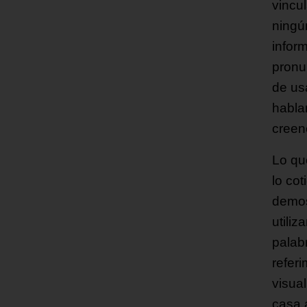
vincu
ningú
infor
pronu
de us
habla
creen
Lo qu
lo cot
demos
utili
palab
refer
visua
casa 