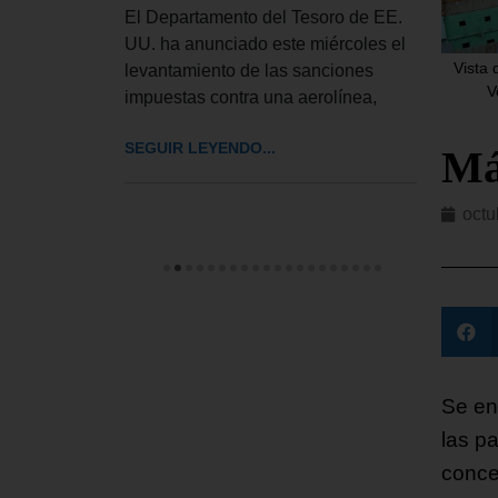
ior del
Esta
El Departamento del Tesoro de EE.
bró este
inglé
UU. ha anunciado este miércoles el
rdinaria
llama
Vista 
levantamiento de las sanciones
V
impuestas contra una aerolínea,
SEGUI
SEGUIR LEYENDO...
Má
octu
Se en
las p
conce