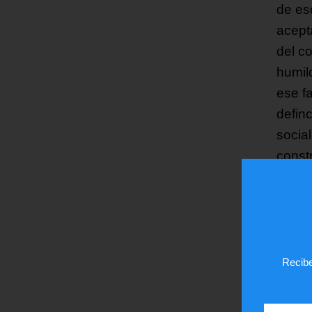
de es
acept
del c
humil
ese f
defin
social
const
ese c
Vene
Vene
Recibe
Franc
Por 