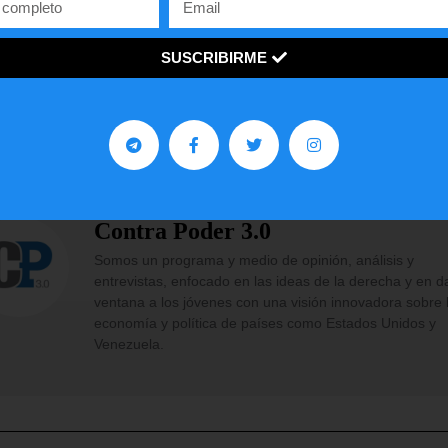
¡
C
o
m
p
a
r
t
e
l
o
!
SUSCRIBIRME
gustó
este
artículo?
Facebook
Twitter
WhatsApp
Contra Poder 3.0
Somos un programa y medio de opinión, análisis y
entrevistas, enfocado en las ideas de la derecha y en d
ventana a los jóvenes con una visión innovadora sobre 
economía y política de países como Estados Unidos y
Venezuela.