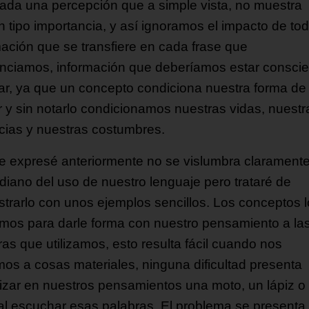
lada una percepción que a simple vista, no muestra
n tipo importancia, y así ignoramos el impacto de tod
mación que se transfiere en cada frase que
nciamos, información que deberíamos estar consci
ar, ya que un concepto condiciona nuestra forma de
r y sin notarlo condicionamos nuestras vidas, nuestr
cias y nuestras costumbres.
e expresé anteriormente no se vislumbra claramente
idiano del uso de nuestro lenguaje pero trataré de
trarlo con unos ejemplos sencillos. Los conceptos 
zamos para darle forma con nuestro pensamiento a la
ras que utilizamos, esto resulta fácil cuando nos
imos a cosas materiales, ninguna dificultad presenta
lizar en nuestros pensamientos una moto, un lápiz o
al escuchar esas palabras. El problema se presenta