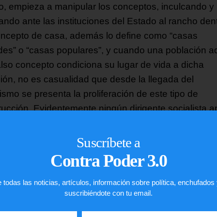
o, empieza a manipular los conceptos, inculcando y
ando ante las instituciones del Estado al rancho den
oncepto de casa, además lo define como “casas
des” o “casas populares”, y cuando una población a
also concepto condiciona su lugar de vida a dicha
ción, no es casualidad que desde la llegada del
ismo se presenta la proliferación de este tipo de
rucción. Evidentemente ningún dirigente socialista a
oncepto a su persona, ellos si viven en una “casa”.
Suscríbete a
zuela Quiere ORDEN
Contra Poder 3.0
zueLa Ante TODO
 todas las noticias, artículos, información sobre política, enchufados
o Di Nuzzo
suscribiéndote con tu email.
@tepurama de @OrdenVzla