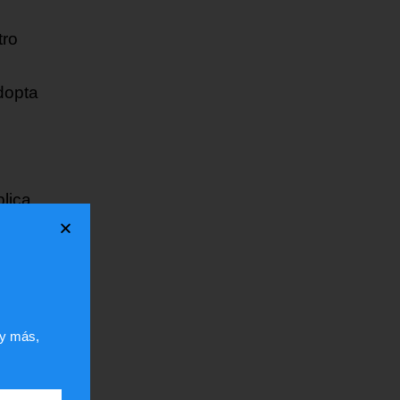
tro
dopta
plica
 y más,