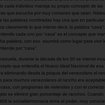
o cada individuo maneja su propio concepto de las
ras que escucha por muy comunes que sean. Nóte
e las palabras nombradas hay una que en particular
a claramente lo que intento decir, la palabra “casa”;
ntiende cada uno por “casa” es el concepto que ma
cha palabra, con eso asumirá como lugar para vivir l
ntiende por “casa”.
nezuela, durante la década de los 50 se intentó incu
ncepto que entendía el Nuevo Ideal Nacional de esa
ra eliminando desde la psiquis del venezolano el ra
e para muchos venezolanos el rancho era aceptabl
casa, con programas de viviendas y con el correcto
pto se eliminó gran porcentaje de ranchos. Cuando 
958 la socialdemocracia toma el poder, muy consci