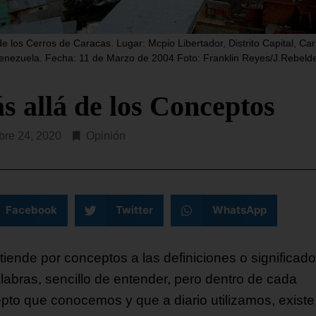
este martes que en ese es
dos Unidos (SOUTHCOM, en
costero hay, al menos,
s) ha lanzado este martes la
da Fuerza Operativa Conjunta
de los Cerros de Caracas. Lugar: Mcpio Libertador, Distrito Capital, Ca
SEGUIR LEYENDO...
enezuela. Fecha: 11 de Marzo de 2004 Foto: Franklin Reyes/J.Rebeld
R LEYENDO...
s allá de los Conceptos
bre 24, 2020
Opinión
Facebook
Twitter
WhatsApp
tiende por conceptos a las definiciones o significad
alabras, sencillo de entender, pero dentro de cada
pto que conocemos y que a diario utilizamos, existe