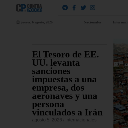
Nacionales
Internac
jueves, 6 agosto, 2026
ara
El Tesoro de EE.
EE
jueves
UU. levanta
fu
sanciones
co
io
impuestas a una
Am
s de
empresa, dos
re
sado
aeronaves y una
co
persona
or
vinculados a Irán
onales
agost
agosto 5, 2026
/
Internacionales
 Civiles,
El Ma