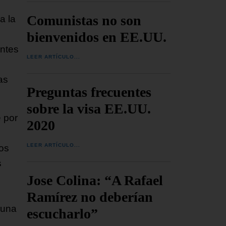
Comunistas no son
a la
bienvenidos en EE.UU.
entes
LEER ARTÍCULO...
as
Preguntas frecuentes
sobre la visa EE.UU.
 por
2020
LEER ARTÍCULO...
los
s
Jose Colina: “A Rafael
Ramírez no deberían
 una
escucharlo”