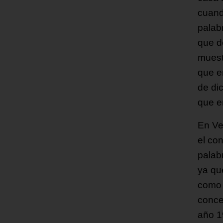
cuand
palab
que d
muestr
que e
de di
que e
En Ve
el co
palab
ya qu
como 
conce
año 1