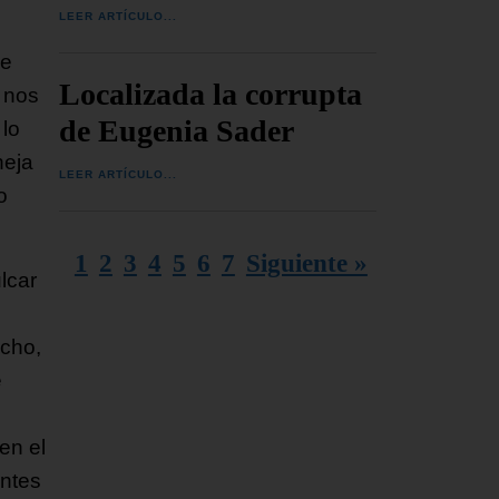
LEER ARTÍCULO...
se
Localizada la corrupta
 nos
de Eugenia Sader
 lo
neja
LEER ARTÍCULO...
o
1
2
3
4
5
6
7
Siguiente »
lcar
ncho,
e
en el
entes