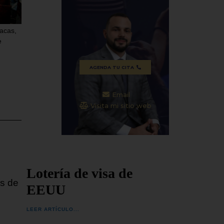
tado
espera que la transición política en
ocurrid
Venezuela
SEGUIR
racas,
SEGUIR LEYENDO...
e
AGENDA TU CITA
Email
Visita mi sitio web
Lotería de visa de
os de
EEUU
LEER ARTÍCULO...