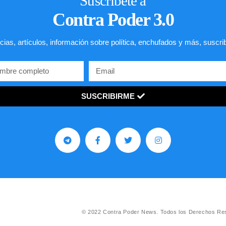
Suscríbete a
Contra Poder 3.0
cias, artículos, información sobre política, enchufados y más, suscri
SUSCRIBIRME
© 2022 Contra Poder News. Todos los Derechos Re