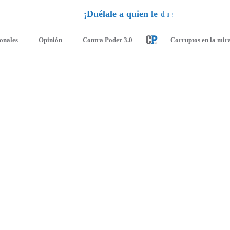
¡
D
u
é
l
a
l
e
a
q
u
i
e
n
l
e
d
u
e
l
a
!
ionales
Opinión
Contra Poder 3.0
Corruptos en la mir