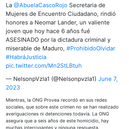
La
@AbuelaCascoRojo
Secretaria de
Mujeres de Encuentro Ciudadano, rindió
honores a Neomar Lander, un valiente
joven que hoy hace 6 años fué
ASESINADO por la dictadura criminal y
miserable de Maduro,
#ProhibidoOlvidar
#HabráJusticia
pic.twitter.com/Mn2StLBtuh
— NelsonpVzla1 (@Nelsonpvzla1)
June 7,
2023
Mientras, la ONG Provea recordó en sus redes
sociales, que sobre este crimen no se han realizado
averiguaciones ni detenciones todavía. La ONG
asegura que a seis años de este homicidio, hay
muchas interrogantes y ninguna respuesta.