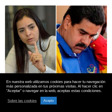
Caracas. – Para la directora del Casla Institute, la
En nuestra web utilizamos cookies para hacer tu navegación
abogada Tamara Suju, luego de lo expuesto sobre
más personalizada en tus próximas visitas. Al hacer clic en
"Aceptar" o navegar en la web, aceptas estas condiciones.
Nicolás Maduro en el informe del fiscal de la CPI,
Karim Khan, no se explica como puede participar en
Sobre las cookies
Acepto
unas elecciones, y menos, como hay quienes
negocian con la estructura criminal que lidera.