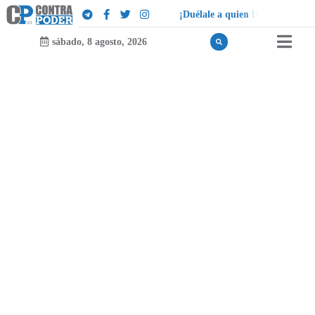
¡
D
u
é
l
a
l
e
a
q
u
i
e
n
l
e
d
u
e
l
a
!
sábado, 8 agosto, 2026