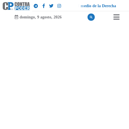
d
e
i
o
d
e
l
a
D
e
r
e
c
h
a
domingo, 9 agosto, 2026