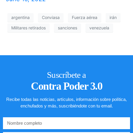
argentina
Conviasa
Fuerza aérea
irán
Militares retirados
sanciones
venezuela
Suscríbete a
Contra Poder 3.0
Recibe todas las noticias, artículos, información sobre política,
enchufados y más, suscribiéndote con tu email.