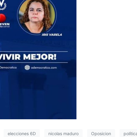
elecciones 6D
nicolas maduro
Oposicion
polític