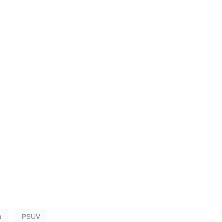
a
PSUV