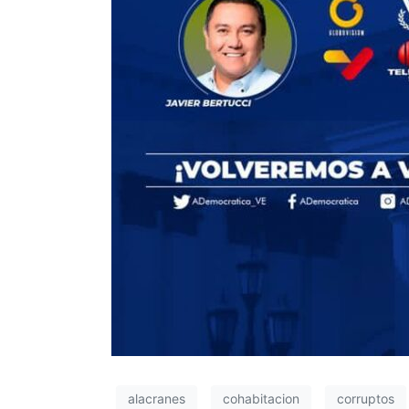
alacranes
cohabitacion
corruptos