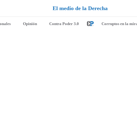
a
D
l
e
r
e
c
h
a
ionales
Opinión
Contra Poder 3.0
Corruptos en la mir