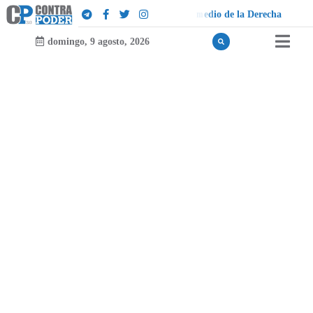
d
e
l
a
D
e
r
e
c
h
a
domingo, 9 agosto, 2026