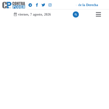
e
r
e
c
h
a
viernes, 7 agosto, 2026