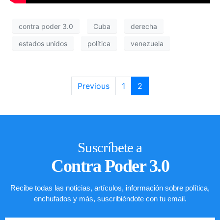
contra poder 3.0
Cuba
derecha
estados unidos
política
venezuela
Previous
1
2
Suscríbete a
Contra Poder 3.0
Recibe todas las noticias, artículos, información sobre política,
enchufados y más, suscribiéndote con tu email.