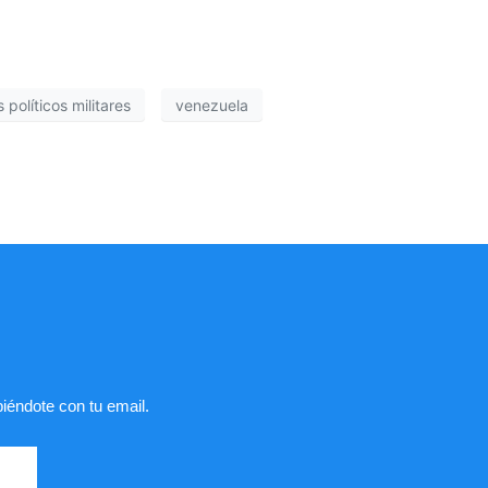
 políticos militares
venezuela
biéndote con tu email.