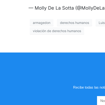
— Molly De La Sotta (@MollyDeLa
armagedon
derechos humanos
Luis
violación de derechos humanos
Recibe todas las noti