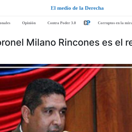
D
a
e
r
e
c
h
a
ionales
Opinión
Contra Poder 3.0
Corruptos en la mir
oronel Milano Rincones es el r