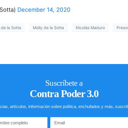
Sotta)
December 14, 2020
 de la Sotta
Molly de la Sotta
Nicolás Maduro
Presos
Suscríbete a
Contra Poder 3.0
cias, artículos, información sobre política, enchufados y más, suscri