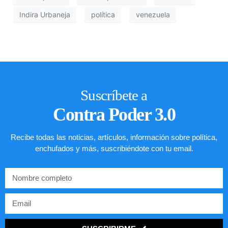
Indira Urbaneja
política
venezuela
Suscríbete a
Contra Poder 3.0
Recibe todas las noticias, artículos, información sobre política,
enchufados y más, suscribiéndote con tu email.