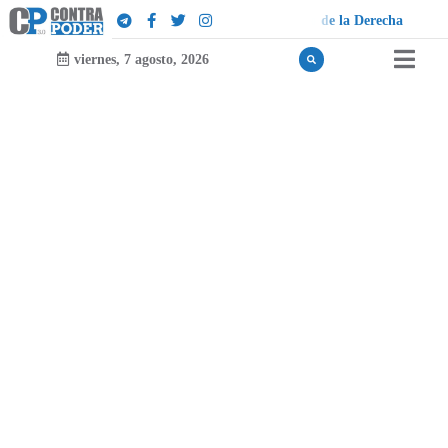
D
a
e
r
e
c
h
a
viernes, 7 agosto, 2026