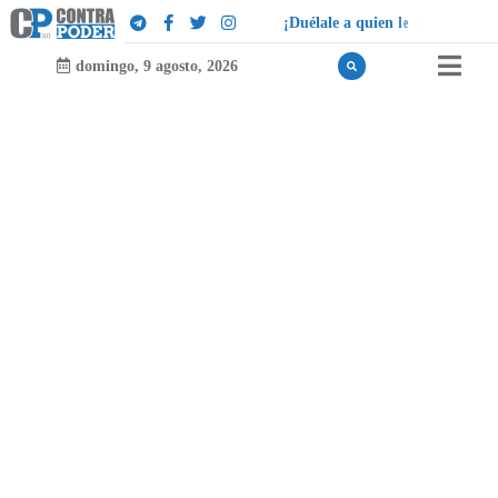
a
e
l
u
d
e
¡
D
u
é
l
a
l
e
a
q
u
i
e
n
l
domingo, 9 agosto, 2026