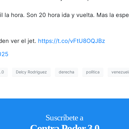
il la hora. Son 20 hora ida y vuelta. Mas la es
den ver el jet.
https://t.co/vFtU8OQJBz
025
3.0
Delcy Rodriguez
derecha
política
venezuel
Suscríbete a
Contra Poder 3.0