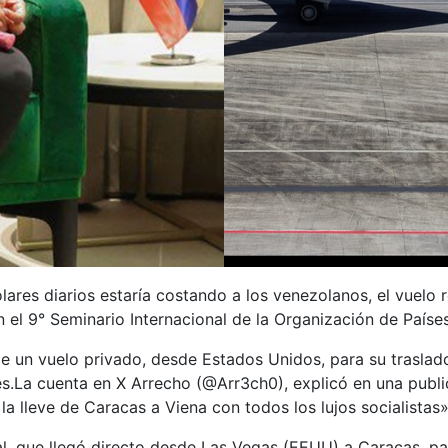
lares diarios estaría costando a los venezolanos, el vuelo
 en el 9° Seminario Internacional de la Organización de Paí
de un vuelo privado, desde Estados Unidos, para su traslado
es.La cuenta en X Arrecho (@Arr3ch0), explicó en una publ
a lleve de Caracas a Viena con todos los lujos socialistas»
, que llegó directo desde Las Vegas (EEUU) a Caracas, para