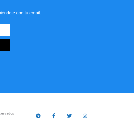
biéndote con tu email.
servados.