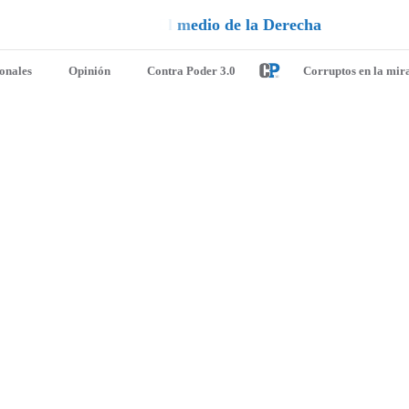
e
h
c
a
ionales
Opinión
Contra Poder 3.0
Corruptos en la mir