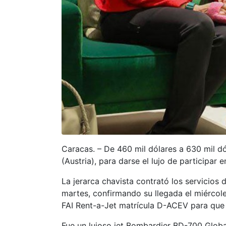
Caracas. – De 460 mil dólares a 630 mil dó
(Austria), para darse el lujo de participar
La jerarca chavista contrató los servicios 
martes, confirmando su llegada el miércol
FAI Rent-a-Jet matrícula D-ACEV para que l
Fue un lujoso jet Bombardier BD-700 Global