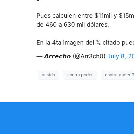
Pues calculen entre $11mil y $15m
de 460 a 630 mil dólares.
En la 4ta imagen del 𝕏 citado pue
— 𝘼𝙧𝙧𝙚𝙘𝙝𝙤 (@Arr3ch0)
July 8, 2
austria
contra poder
contra poder 