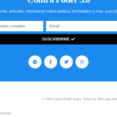
cias, artículos, información sobre política, enchufados y más, suscri
SUSCRIBIRME
© 2022 Contra Poder News. Todos los Derechos Re
ACIDAD