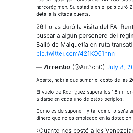
narcorégimen. Su estadía en el país duró 2
detalla la citada cuenta.
26 horas duró la visita del FAI R
buscar a algún personero del régi
Salió de Maiquetía en ruta transat
pic.twitter.com/421KQ61hnn
— 𝘼𝙧𝙧𝙚𝙘𝙝𝙤 (@Arr3ch0)
July 8, 2
Aparte, habría que sumar el costo de las 20
El vuelo de Rodríguez supera los 1.8 mill
a darse en cada uno de estos periplos.
Como es de suponer -y tal como lo señalaro
dinero que no es empleado en la dotación 
¿Cuanto nos costó a los Venezolan