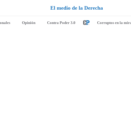
o
i
d
e
l
a
D
e
r
e
c
h
a
ionales
Opinión
Contra Poder 3.0
Corruptos en la mir