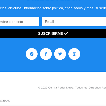
cias, artículos, información sobre política, enchufados y más, suscri
SUSCRIBIRME
© 2022 Contra Poder News. Todos los Derechos Re
ACIDAD