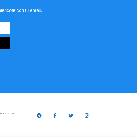
biéndote con tu email.
servados.