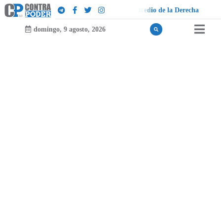
e
l
a
D
e
r
e
c
h
a
domingo, 9 agosto, 2026