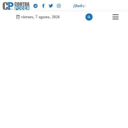
!
a
l
¡
D
u
é
l
a
l
e
a
q
u
i
e
n
l
e
d
u
e
viernes, 7 agosto, 2026