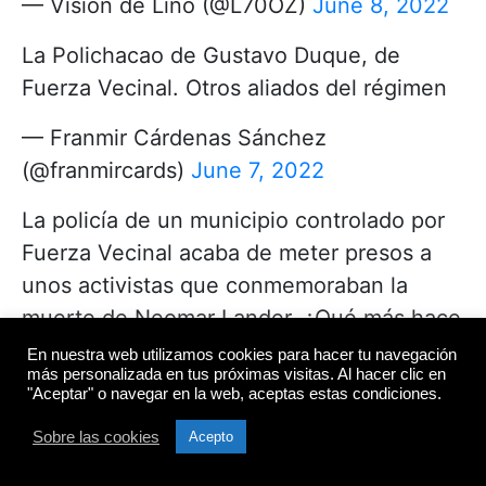
— Vision de Lino (@L70OZ)
June 8, 2022
La Polichacao de Gustavo Duque, de
Fuerza Vecinal. Otros aliados del régimen
— Franmir Cárdenas Sánchez
(@franmircards)
June 7, 2022
La policía de un municipio controlado por
Fuerza Vecinal acaba de meter presos a
unos activistas que conmemoraban la
muerte de Neomar Lander. ¿Qué más hace
falta para que entiendan que Fuerza
En nuestra web utilizamos cookies para hacer tu navegación
más personalizada en tus próximas visitas. Al hacer clic en
Vecinal no es oposición?
"Aceptar" o navegar en la web, aceptas estas condiciones.
— Andrés González (@andreseduardog_)
Sobre las cookies
Acepto
June 7, 2022