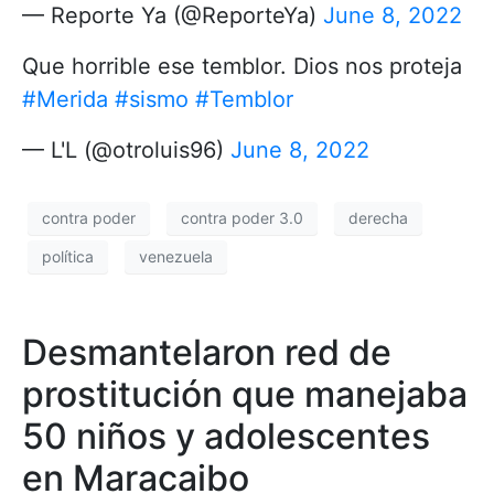
— Reporte Ya (@ReporteYa)
June 8, 2022
Que horrible ese temblor. Dios nos proteja
#Merida
#sismo
#Temblor
— L'L (@otroluis96)
June 8, 2022
contra poder
contra poder 3.0
derecha
política
venezuela
Desmantelaron red de
prostitución que manejaba
50 niños y adolescentes
en Maracaibo