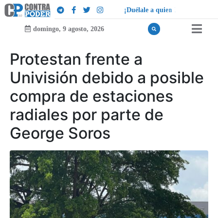
¡
D
u
é
l
a
l
e
a
q
u
i
e
n
l
e
d
u
e
l
a
!
domingo, 9 agosto, 2026
Protestan frente a
Univisión debido a posible
compra de estaciones
radiales por parte de
George Soros