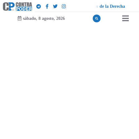
D
e
r
e
c
h
a
sábado, 8 agosto, 2026