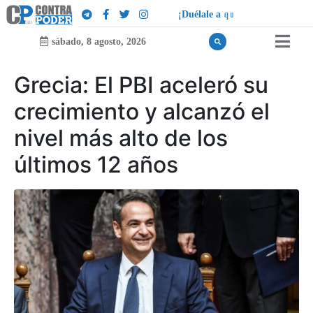
¡
D
u
é
l
a
l
e
a
q
u
i
e
n
l
e
d
u
e
l
a
!
sábado, 8 agosto, 2026
Grecia: El PBI aceleró su
crecimiento y alcanzó el
nivel más alto de los
últimos 12 años