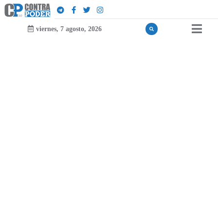
a
e
l
a
l
¡
D
u
é
viernes, 7 agosto, 2026