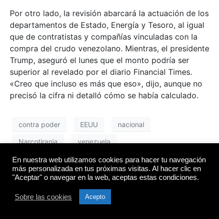
Por otro lado, la revisión abarcará la actuación de los
departamentos de Estado, Energía y Tesoro, al igual
que de contratistas y compañías vinculadas con la
compra del crudo venezolano. Mientras, el presidente
Trump, aseguró el lunes que el monto podría ser
superior al revelado por el diario Financial Times.
«Creo que incluso es más que eso», dijo, aunque no
precisó la cifra ni detalló cómo se había calculado.
contra poder
EEUU
nacional
Narcotirania
venezuela
En nuestra web utilizamos cookies para hacer tu navegación
más personalizada en tus próximas visitas. Al hacer clic en
"Aceptar" o navegar en la web, aceptas estas condiciones.
Cerraron temporalmente
al Cuartel de la Montaña
Sobre las cookies
Acepto