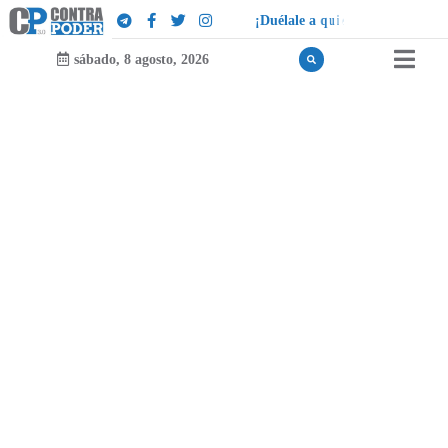
¡
D
u
é
l
a
l
e
a
q
u
i
e
n
l
e
d
u
e
l
a
!
sábado, 8 agosto, 2026