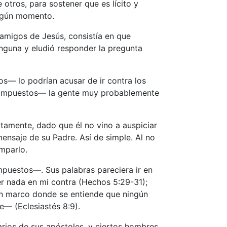
otros, para sostener que es lícito y
ingún momento.
amigos de Jesús, consistía en que
nguna y eludió responder la pregunta
os— lo podrían acusar de ir contra los
os impuestos— la gente muy probablemente
tamente, dado que él no vino a auspiciar
ensaje de su Padre. Así de simple. Al no
mparlo.
puestos—. Sus palabras pareciera ir en
r nada en mi contra (Hechos 5:29-31);
n un marco donde se entiende que ningún
— (Eclesiastés 8:9).
rios de sus apóstoles, y ciertos hombres