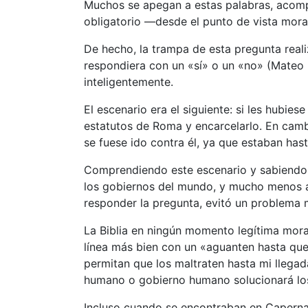
Muchos se apegan a estas palabras, acompañ
obligatorio —desde el punto de vista mor
De hecho, la trampa de esta pregunta real
respondiera con un «sí» o un «no» (Mateo 
inteligentemente.
El escenario era el siguiente: si les hubi
estatutos de Roma y encarcelarlo. En camb
se fuese ido contra él, ya que estaban has
Comprendiendo este escenario y sabiendo l
los gobiernos del mundo, y mucho menos a c
responder la pregunta, evitó un problema m
La Biblia en ningún momento legítima mor
línea más bien con un «aguanten hasta que
permitan que los maltraten hasta mi llegad
humano o gobierno humano solucionará lo
Incluso cuando se encontraban en Capernaú