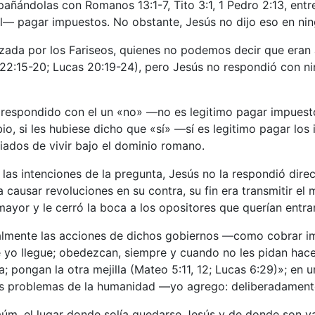
ándolas con Romanos 13:1-7, Tito 3:1, 1 Pedro 2:13, entre 
al— pagar impuestos. No obstante, Jesús no dijo eso en n
izada por los Fariseos, quienes no podemos decir que eran 
22:15-20; Lucas 20:19-24), pero Jesús no respondió con ni
ese respondido con el un «no» —no es legitimo pagar impuest
io, si les hubiese dicho que «sí» —sí es legitimo pagar l
tiados de vivir bajo el dominio romano.
as intenciones de la pregunta, Jesús no la respondió direc
ausar revoluciones en su contra, su fin era transmitir el m
ayor y le cerró la boca a los opositores que querían entra
almente las acciones de dichos gobiernos —como cobrar im
 yo llegue; obedezcan, siempre y cuando no les pidan hace
a; pongan la otra mejilla (Mateo 5:11, 12; Lucas 6:29)»; e
s problemas de la humanidad —yo agrego: deliberadamente
m, el lugar donde solía quedarse Jesús y de donde son va