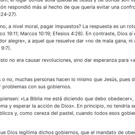
ión respondió más al hecho de que quería evitar una confron
:24-27).
 no, a nivel moral, pagar impuestos? La respuesta es un rot
o 19:11; Marcos 10:19; Efesios 4:28). En contraste, Dios sí 
ador alegre», a aquel que resuelve dar «no de mala gana, ni
9:7).
isto no era causar revoluciones, sino dar esperanza para «a
nos o no, muchas personas hacen lo mismo que Jesús, pues 
r problemas con sus gobiernos.
iensen: «La Biblia me está diciendo que debo obedecer», y l
ema y esperar la acción de Dios». En principio, no tendría 
iblicos y, como cereza del pastel, cuando todos esos gobie
s que Dios legítima dichos gobiernos, que el mandato de ob