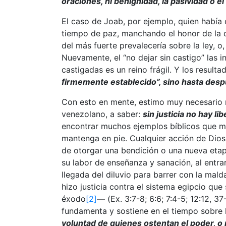
oraciones, ni benignidad, la pasividad o el
El caso de Joab, por ejemplo, quien había
tiempo de paz, manchando el honor de la c
del más fuerte prevalecería sobre la ley, o,
Nuevamente, el “no dejar sin castigo” las i
castigadas es un reino frágil. Y los result
firmemente establecido”, sino hasta despu
Con esto en mente, estimo muy necesario re
venezolano, a saber:
sin justicia no hay li
encontrar muchos ejemplos bíblicos que mue
mantenga en pie. Cualquier acción de Dios 
de otorgar una bendición o una nueva etap
su labor de enseñanza y sanación, al entrar
llegada del diluvio para barrer con la mal
hizo justicia contra el sistema egipcio que
éxodo
[2]
— (Ex. 3:7-8; 6:6; 7:4-5; 12:12, 
fundamenta y sostiene en el tiempo sobre l
voluntad de quienes ostentan el poder, o