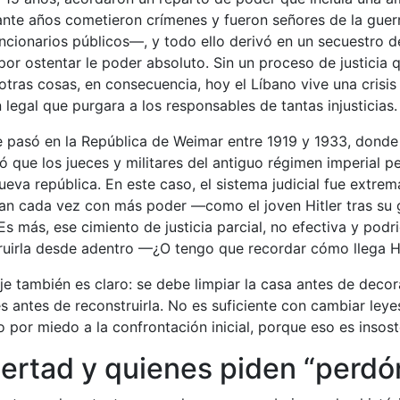
ante años cometieron crímenes y fueron señores de la guer
ncionarios públicos—, y todo ello derivó en un secuestro d
por ostentar le poder absoluto. Sin un proceso de justicia 
 otras cosas, en consecuencia, hoy el Líbano vive una crisi
 legal que purgara a los responsables de tantas injusticias.
ue pasó en la República de Weimar entre 1919 y 1933, dond
ió que los jueces y militares del antiguo régimen imperial 
ueva república. En este caso, el sistema judicial fue extr
ían cada vez con más poder —como el joven Hitler tras su g
s más, ese cimiento de justicia parcial, no efectiva y podr
truirla desde adentro —¿O tengo que recordar cómo llega H
 también es claro: se debe limpiar la casa antes de decora
es antes de reconstruirla. No es suficiente con cambiar leye
lo por miedo a la confrontación inicial, porque eso es insost
 libertad y quienes piden “per