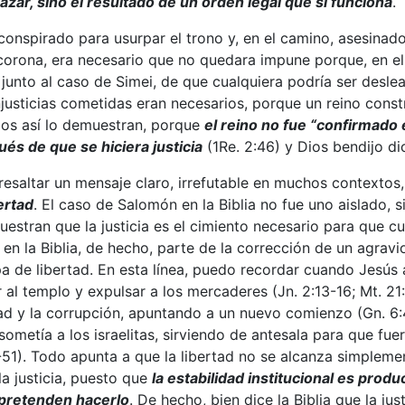
 azar, sino el resultado de un orden legal que sí funciona
.
 conspirado para usurpar el trono y, en el camino, asesi
orona, era necesario que no quedara impune porque, en el f
 junto al caso de Simei, de que cualquiera podría ser desleal
njusticias cometidas eran necesarios, porque un reino const
ados así lo demuestran, porque
el reino no fue “confirmado 
és de que se hiciera justicia
(1Re. 2:46) y Dios bendijo di
saltar un mensaje claro, irrefutable en muchos contextos, e
bertad
. El caso de Salomón en la Biblia no fue uno aislado,
stran que la justicia es el cimiento necesario para que cua
en la Biblia, de hecho, parte de la corrección de un agrav
a de libertad. En esta línea, puedo recordar cuando Jesús
 al templo y expulsar a los mercaderes (Jn. 2:13-16; Mt. 21:1
dad y la corrupción, apuntando a un nuevo comienzo (Gn. 6:4
 sometía a los israelitas, sirviendo de antesala para que fue
37-51). Todo apunta a que la libertad no se alcanza simple
a justicia, puesto que
la estabilidad institucional es produ
 pretenden hacerlo
. De hecho, bien dice la Biblia que la jus