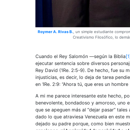
Roymer A. Rivas B.
, un simple estudiante comprom
Creativismo Filosófico, lo demá
Cuando el Rey Salomón —según la Biblia
[1
ejecutar sentencia sobre diversos persona
Rey David (1Re. 2:5-9). De hecho, fue su m
injusticias, es decir, lo deja de tarea pen
en 1Re. 2:9: “Ahora tú, que eres un hombre 
A mi me parece interesante este hecho, po
benevolente, bondadoso y amoroso, uno esp
que se apeguen más al “dejar pasar” tales
dado lo que atraviesa Venezuela en este mo
dejado su padre porque, como bien muestra