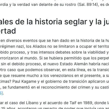
dia y la verdad van delante de su rostro (Sal. 89:14), es de
es de la historia seglar y la j
ertad
 diversos eventos que se han dado en la historia de la hu
régimen nazi, los Aliados no se limitaron a ocupar el territ
ebido proceso, y tras intensos debates sobre la viabilidad
errorizaron al mundo. Si se hubiera permitido que los perpet
 sin el debido proceso, el nuevo Estado Alemán habría na
Otro caso que podemos observar, en esta línea, es la trans
e que resuene mucho a los venezolanos en el presente, a 
timas? Paul Kagame y el gobierno de transición aplicaron un
 se fundamentó en el reconocimiento del crimen y su casti
5]
.
ar el caso del Líbano y el acuerdo de Taif en 1989, donde 
a 15 años, acordaron un reparto de poder que incluía una am