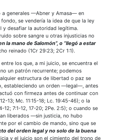
nado a generales —Abner y Amasa— en
ondo, se vendería la idea de que la ley
 y desafiar la autoridad legítima.
ruido sobre sangre u otras injusticias no
en la mano de Salomón”, o “llegó a estar
cho reinado (1Cr 29:23; 2Cr 1:1).
ntre los que, a mi juicio, se encuentra el
 sino un patrón recurrente; podemos
lquier estructura de libertad o paz se
io, estableciendo un orden —legal—, antes
 actuó con firmeza antes de continuar con
2-13; Mc. 11:15-18; Lc. 19:45-46); o la
-12; 7:1-12, 17-20; 2Pe. 2:5); o cuando se
ran liberados —sin justicia, no hubo
mente por el cambio de mando, sino que se
cto del orden legal y no solo de la buena
ticia y el juicio son el cimiento del trono de