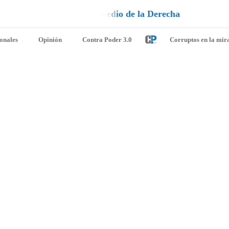
a
e
l
a
l
¡
D
u
é
ionales
Opinión
Contra Poder 3.0
Corruptos en la mir