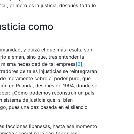
cir, primero es la justicia, después todo lo
usticia como
manidad, y quizá el que más resalta son
orio alemán, sino que, tras entender la
 y misma necesidad de tal empresa
[3]
,
radores de tales injusticias se reintegraran
cido meramente sobre el poder puro, que
ición en Ruanda, después de 1994, donde se
saber: ¿Cómo podemos reconstruir un país
 sistema de justicia que, si bien
go, pues una paz basada en el silencio
las facciones libanesas, hasta ese momento
nistía general para casi todos los