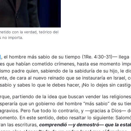
etido con la verdad, teórico del
s no importa.
]
, el hombre más sabio de su tiempo (1Re. 4:30-31)— llega a
jes que habían cometido crímenes, hasta ese momento impun
ismo padre quien, sabiendo de la sabiduría de su hijo, le d
diente, de cara al nuevo reinado que se instauraría en Isra
sabio y sabes lo que le debes hacer, ¡No lo dejes sin castigo
rque, partiendo de la idea que buscan vender las religion
eraría que un gobierno del hombre “más sabio” de su tiemp
 agravios. Pero fue todo lo contrario, y —gracias a Dios—
mento. En este sentido, debo resaltar lo siguiente: Salom
n las escrituras,
comprendió —y demostró— que la estabi