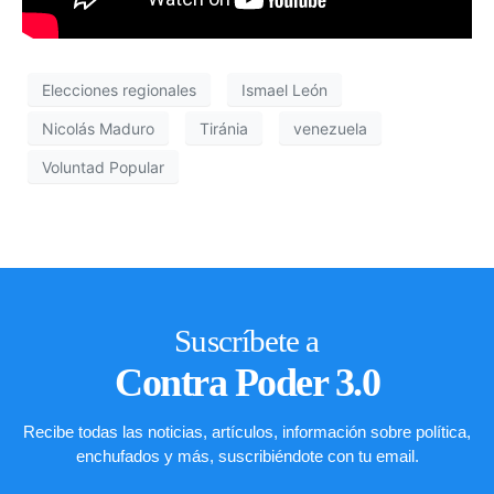
Elecciones regionales
Ismael León
Nicolás Maduro
Tiránia
venezuela
Voluntad Popular
Suscríbete a
Contra Poder 3.0
Recibe todas las noticias, artículos, información sobre política,
enchufados y más, suscribiéndote con tu email.