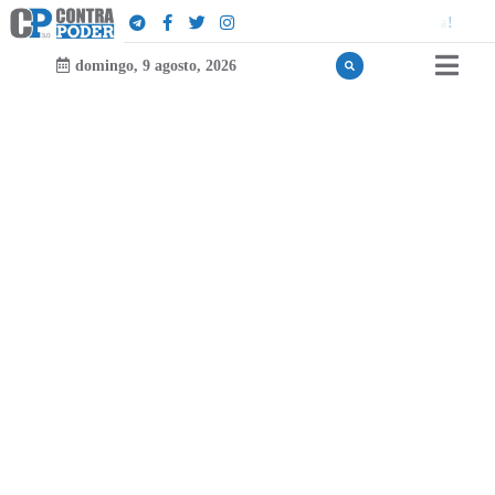
h
c
e
r
e
D
a
E
l
m
e
d
i
o
d
e
l
domingo, 9 agosto, 2026