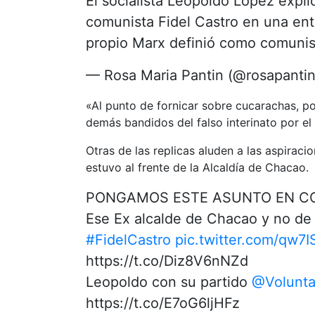
El socialista Leopoldo Lopez expli
comunista Fidel Castro en una ent
propio Marx definió como comuni
— Rosa Maria Pantin (@rosapanti
«Al punto de fornicar sobre cucarachas, pob
demás bandidos del falso interinato por el
Otras de las replicas aluden a las aspirac
estuvo al frente de la Alcaldía de Chacao.
PONGAMOS ESTE ASUNTO EN C
Ese Ex alcalde de Chacao y no de
#FidelCastro
pic.twitter.com/qw7
https://t.co/Diz8V6nNZd
Leopoldo con su partido
@Volunta
https://t.co/E7oG6ljHFz