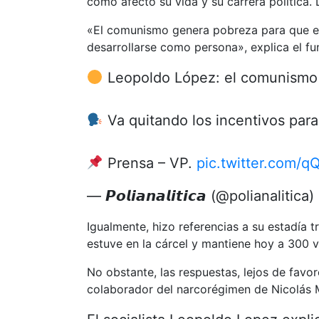
cómo afectó su vida y su carrera política. 
«El comunismo genera pobreza para que el 
desarrollarse como persona», explica el fun
Leopoldo López: el comunismo g
Va quitando los incentivos para
Prensa – VP.
pic.twitter.com/
— 𝙋𝙤𝙡𝙞𝙖𝙣𝙖𝙡𝙞𝙩𝙞𝙘𝙖 (@polianalitica)
Igualmente, hizo referencias a su estadía
estuve en la cárcel y mantiene hoy a 300 v
No obstante, las respuestas, lejos de favor
colaborador del narcorégimen de Nicolás 