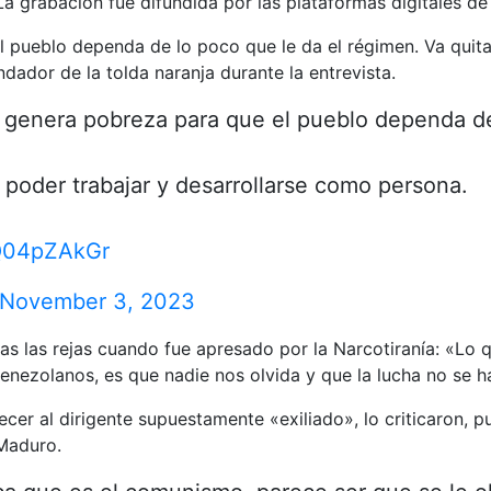
La grabación fue difundida por las plataformas digitales de
pueblo dependa de lo poco que le da el régimen. Va quitan
dador de la tolda naranja durante la entrevista.
enera pobreza para que el pueblo dependa de 
 poder trabajar y desarrollarse como persona.
qQ04pZAkGr
November 3, 2023
 tras las rejas cuando fue apresado por la Narcotiranía: «
enezolanos, es que nadie nos olvida y que la lucha no se h
ecer al dirigente supuestamente «exiliado», lo criticaron, p
Maduro.