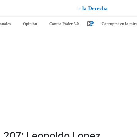
u
e
d
e
l
¡
D
u
é
l
a
l
e
a
q
u
i
e
n
ionales
Opinión
Contra Poder 3.0
Corruptos en la mir
a 207: Leopoldo Lopez