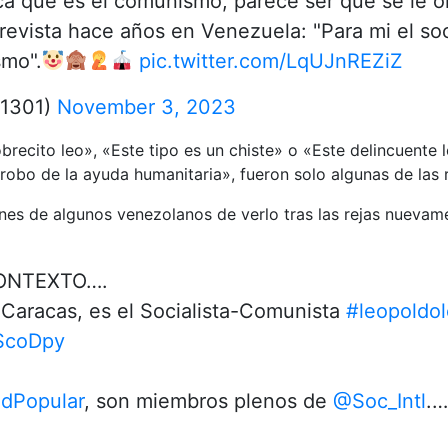
ca que es el comunismo, parece ser que se le olv
revista hace años en Venezuela: "Para mi el so
smo".
pic.twitter.com/LqUJnREZiZ
n1301)
November 3, 2023
recito leo», «Este tipo es un chiste» o «Este delincuente l
 robo de la ayuda humanitaria», fueron solo algunas de las
iones de algunos venezolanos de verlo tras las rejas nueva
ONTEXTO….
 Caracas, es el Socialista-Comunista
#leopoldo
IScoDpy
dPopular
, son miembros plenos de
@Soc_Intl
.