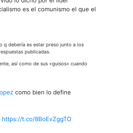
idó lo dicho por el líder
cialismo es el comunismo el que el
o q debería es estar preso junto a los
 respuestas publicadas.
mente, así como de sus «guisos» cuando
lopez
como bien lo define
…
https://t.co/8BoEvZggTO