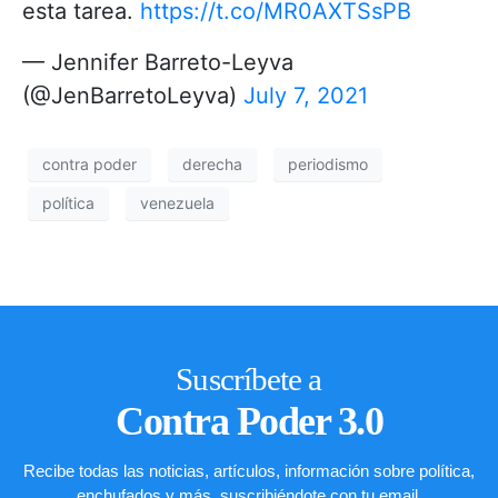
esta tarea.
https://t.co/MR0AXTSsPB
— Jennifer Barreto-Leyva
(@JenBarretoLeyva)
July 7, 2021
contra poder
derecha
periodismo
política
venezuela
Suscríbete a
Contra Poder 3.0
Recibe todas las noticias, artículos, información sobre política,
enchufados y más, suscribiéndote con tu email.