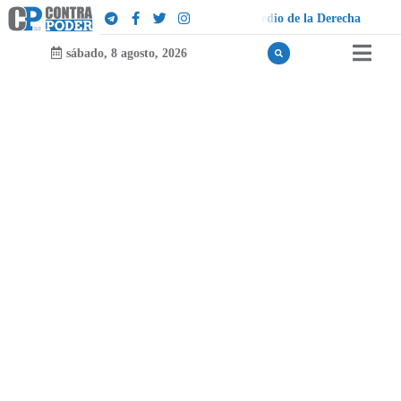
e
l
a
D
e
r
e
c
h
a
sábado, 8 agosto, 2026