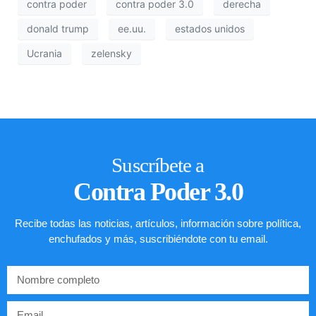
contra poder
contra poder 3.0
derecha
donald trump
ee.uu.
estados unidos
Ucrania
zelensky
Suscríbete a
Contra Poder 3.0
Recibe todas las noticias, artículos, información sobre política,
enchufados y más, suscribiéndote con tu email.