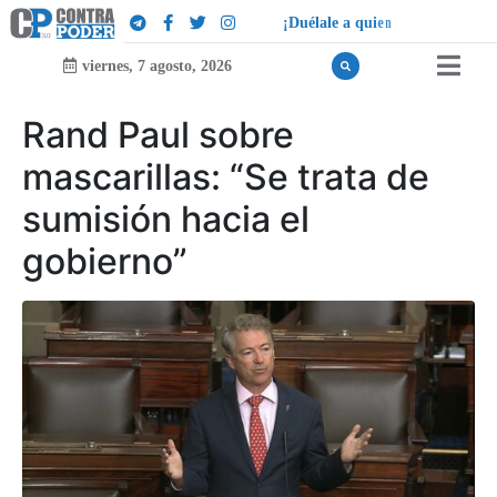
¡
D
u
é
l
a
l
e
a
q
u
i
e
n
l
e
d
u
e
l
a
!
viernes, 7 agosto, 2026
Rand Paul sobre
mascarillas: “Se trata de
sumisión hacia el
gobierno”