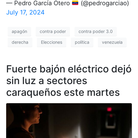
— Pedro García Otero
(@pedrogarciao)
July 17, 2024
apagón
contra poder
contra poder 3.0
derecha
Elecciones
política
venezuela
Fuerte bajón eléctrico dejó
sin luz a sectores
caraqueños este martes