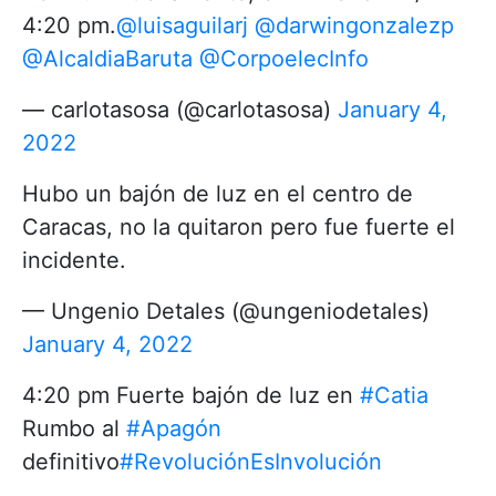
4:20 pm.
@luisaguilarj
@darwingonzalezp
@AlcaldiaBaruta
@CorpoelecInfo
— carlotasosa (@carlotasosa)
January 4,
2022
Hubo un bajón de luz en el centro de
Caracas, no la quitaron pero fue fuerte el
incidente.
— Ungenio Detales (@ungeniodetales)
January 4, 2022
4:20 pm Fuerte bajón de luz en
#Catia
Rumbo al
#Apagón
definitivo
#RevoluciónEsInvolución