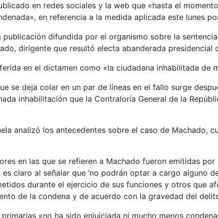
publicado en redes sociales y la web que «hasta el moment
enada», en referencia a la medida aplicada este lunes por
publicación difundida por el organismo sobre la sentencia q
ado, dirigente que resultó electa abanderada presidencial
ferida en el dictamen como «la ciudadana inhabilitada de m
ue se deja colar en un par de líneas en el fallo surge desp
ada inhabilitación que la Contraloría General de la Repúbl
a analizó los antecedentes sobre el caso de Machado, cuy
ores en las que se refieren a Machado fueron emitidas por l
n es claro al señalar que ‘no podrán optar a cargo alguno 
idos durante el ejercicio de sus funciones y otros que afe
miento de la condena y de acuerdo con la gravedad del delito
as primarias «no ha sido enjuiciada ni mucho menos condena