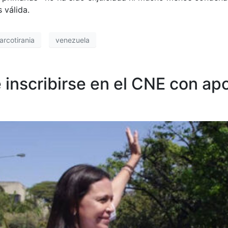
s válida.
arcotirania
venezuela
 inscribirse en el CNE con ap