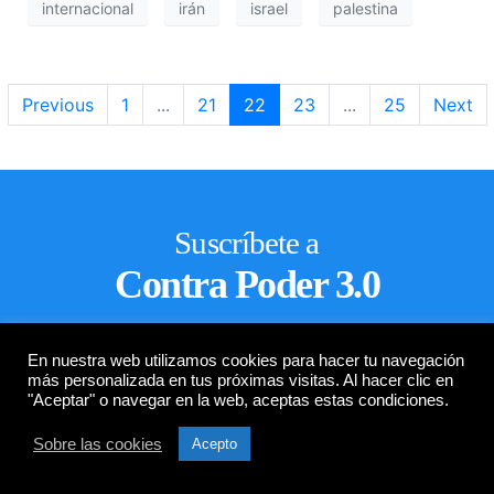
internacional
irán
israel
palestina
Previous
1
...
21
22
23
...
25
Next
Suscríbete a
Contra Poder 3.0
Recibe todas las noticias, artículos, información sobre política,
enchufados y más, suscribiéndote con tu email.
En nuestra web utilizamos cookies para hacer tu navegación
más personalizada en tus próximas visitas. Al hacer clic en
"Aceptar" o navegar en la web, aceptas estas condiciones.
Sobre las cookies
Acepto