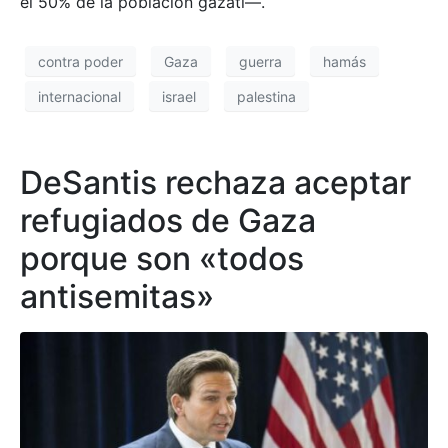
el 50% de la población gazatí—.
contra poder
Gaza
guerra
hamás
internacional
israel
palestina
DeSantis rechaza aceptar
refugiados de Gaza
porque son «todos
antisemitas»