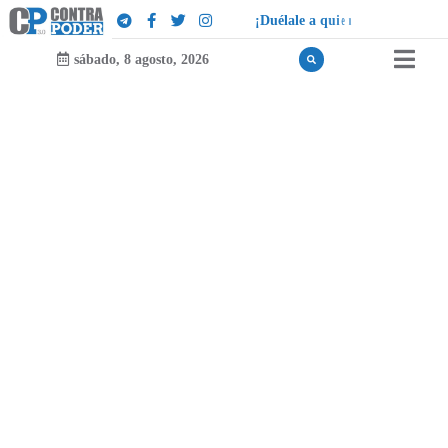
¡
D
u
é
l
a
l
e
a
q
u
i
e
n
l
e
d
u
e
l
a
!
sábado, 8 agosto, 2026