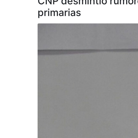
CNP desmintió rumor
primarias