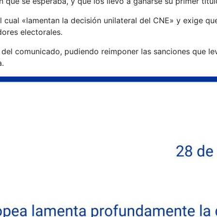
 que se esperaba, y que los llevó a ganarse su primer títul
l cual «lamentan la decisión unilateral del CNE» y exige q
ores electorales.
allá del comunicado, pudiendo reimponer las sanciones que 
a.