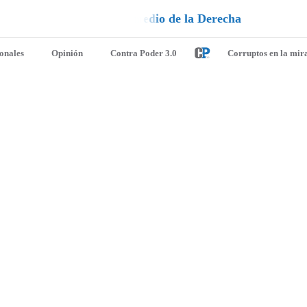
n
e
u
i
q
a
¡
D
u
é
l
a
l
e
ionales
Opinión
Contra Poder 3.0
Corruptos en la mir