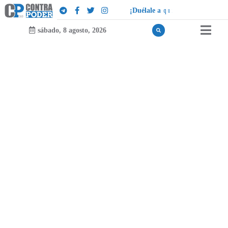
¡
D
u
é
l
a
l
e
a
q
u
i
e
n
l
e
d
u
e
l
a
!
sábado, 8 agosto, 2026