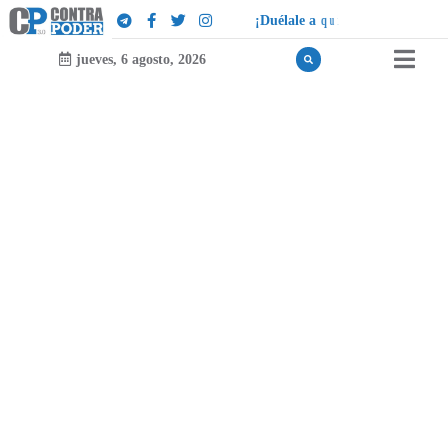
¡
D
u
é
l
a
l
e
a
q
u
i
e
n
l
e
d
u
e
l
a
!
jueves, 6 agosto, 2026