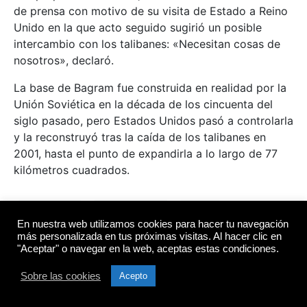
de prensa con motivo de su visita de Estado a Reino
Unido en la que acto seguido sugirió un posible
intercambio con los talibanes: «Necesitan cosas de
nosotros», declaró.
La base de Bagram fue construida en realidad por la
Unión Soviética en la década de los cincuenta del
siglo pasado, pero Estados Unidos pasó a controlarla
y la reconstruyó tras la caída de los talibanes en
2001, hasta el punto de expandirla a lo largo de 77
kilómetros cuadrados.
afganistán
contra poder
EEUU
En nuestra web utilizamos cookies para hacer tu navegación
internacional
medio oriente
más personalizada en tus próximas visitas. Al hacer clic en
"Aceptar" o navegar en la web, aceptas estas condiciones.
Sobre las cookies
Acepto
Trump anuncia que EE.