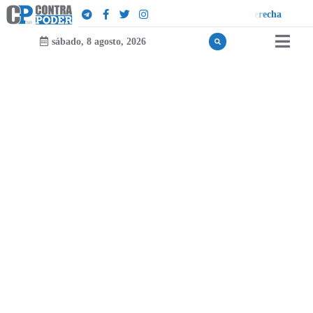
e
a
l
l
é
u
¡
D
sábado, 8 agosto, 2026