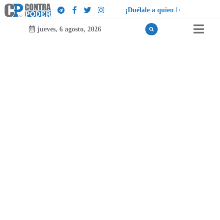
¡
D
u
é
l
a
l
e
a
q
u
i
e
n
l
e
d
u
e
l
a
!
jueves, 6 agosto, 2026