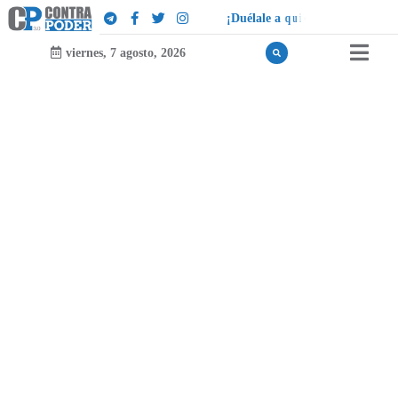
¡
D
u
é
l
a
l
e
a
q
u
i
e
n
l
e
d
u
e
l
a
!
viernes, 7 agosto, 2026