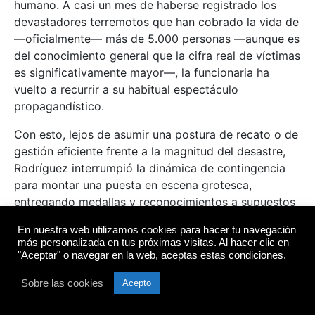
humano. A casi un mes de haberse registrado los
devastadores terremotos que han cobrado la vida de
—oficialmente— más de 5.000 personas —aunque es
del conocimiento general que la cifra real de víctimas
es significativamente mayor—, la funcionaria ha
vuelto a recurrir a su habitual espectáculo
propagandístico.
Con esto, lejos de asumir una postura de recato o de
gestión eficiente frente a la magnitud del desastre,
Rodríguez interrumpió la dinámica de contingencia
para montar una puesta en escena grotesca,
entregando medallas y reconocimientos a supuestos
rescatistas y unidades caninas en un burdo intento
En nuestra web utilizamos cookies para hacer tu navegación
de adjudicarse un protagonismo que no le
más personalizada en tus próximas visitas. Al hacer clic en
corresponde.
"Aceptar" o navegar en la web, aceptas estas condiciones.
Este «show barato» reincide en la misma
Sobre las cookies
Acepto
estratagema utilizada en los días más oscuros de la
tragedia, cuando convocó al personal en pleno