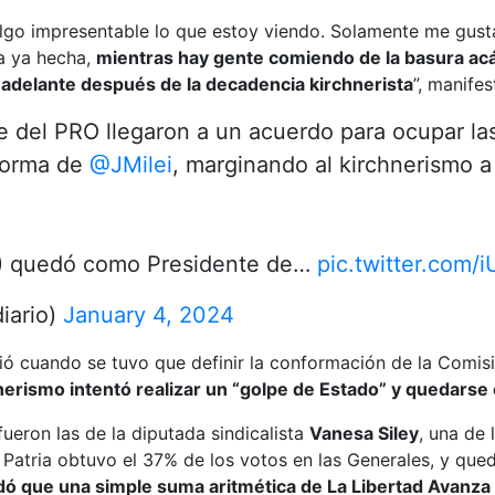
lgo impresentable lo que estoy viendo. Solamente me gust
da ya hecha,
mientras hay gente comiendo de la basura acá
s adelante después de la decadencia kirchnerista
”, manifes
ue del PRO llegaron a un acuerdo para ocupar l
eforma de
@JMilei
, marginando al kirchnerismo a 
AL) quedó como Presidente de…
pic.twitter.com/
iario)
January 4, 2024
ó cuando se tuvo que definir la conformación de la Comisi
nerismo intentó realizar un “golpe de Estado” y quedarse 
ueron las de la diputada sindicalista
Vanesa Siley
, una de 
atria obtuvo el 37% de los votos en las Generales, y quedó
idó que una simple suma aritmética de La Libertad Avanza