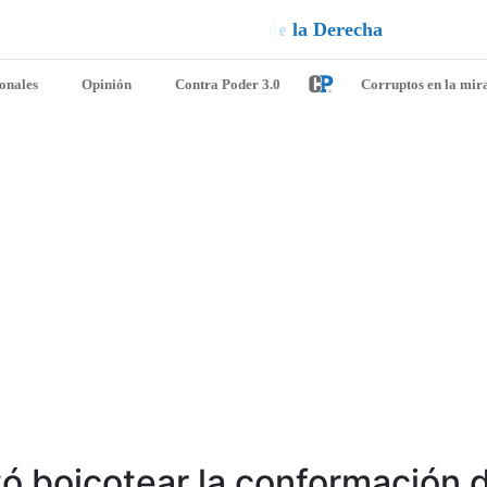
e
a
l
l
é
u
D
¡
ionales
Opinión
Contra Poder 3.0
Corruptos en la mir
ntó boicotear la conformación