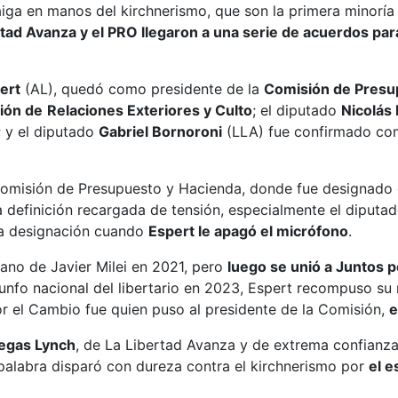
iga en manos del kirchnerismo, que son la primera minorí
tad Avanza y el PRO llegaron a una serie de acuerdos par
ert
(AL), quedó como presidente de la
Comisión de Presu
ión de
Relaciones Exteriores y Culto
; el diputado
Nicolás
; y el diputado
Gabriel Bornoroni
(LLA) fue confirmado co
Comisión de Presupuesto y Hacienda, donde fue designado
a definición recargada de tensión, especialmente el diputado
 la designación cuando
Espert le apagó el micrófono
.
ano de Javier Milei en 2021, pero
luego se unió a Juntos 
riunfo nacional del libertario en 2023, Espert recompuso su 
or el Cambio fue quien puso al presidente de la Comisión,
e
egas Lynch
, de La Libertad Avanza y de extrema confianza
 palabra disparó con dureza contra el kirchnerismo por
el e